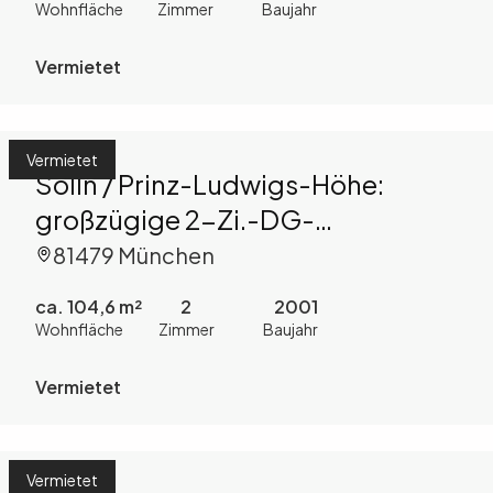
Wohnfläche
Zimmer
Baujahr
Vermietet
Vermietet
Solln / Prinz-Ludwigs-Höhe:
großzügige 2-Zi.-DG-
Maisonette-Whg. mit großer DT
81479 München
und 2 Bädern
ca. 104,6 m²
2
2001
Wohnfläche
Zimmer
Baujahr
Vermietet
Vermietet