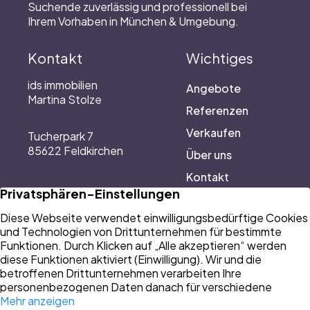
Suchende zuverlässig und professionell bei
Ihrem Vorhaben in München & Umgebung.
Kontakt
Wichtiges
ids immobilien
Angebote
Martina Stolze
Referenzen
Verkaufen
Tucherpark 7
85622 Feldkirchen
Über uns
Kontakt
Rufen Sie uns an
089 64186452