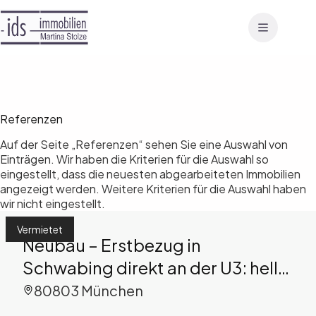
Zum
Inhalt
springen
Referenzen
Auf der Seite „Referenzen“ sehen Sie eine Auswahl von
Einträgen. Wir haben die Kriterien für die Auswahl so
eingestellt, dass die neuesten abgearbeiteten Immobilien
angezeigt werden. Weitere Kriterien für die Auswahl haben
wir nicht eingestellt.
Vermietet
Neubau – Erstbezug in
Schwabing direkt an der U3: helle
3-Zi.-DT-Whg. mit Wohnküche
80803 München