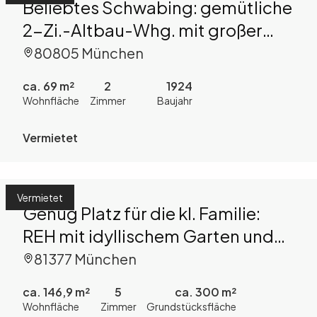
Beliebtes Schwabing: gemütliche
2-Zi.-Altbau-Whg. mit großer
Wohnküche, 2 Balkonen und TG
80805 München
ca. 69 m²
2
1924
Wohnfläche
Zimmer
Baujahr
Vermietet
Vermietet
Genug Platz für die kl. Familie:
REH mit idyllischem Garten und
Garage in ruhiger Wohnlage in
81377 München
Hadern
ca. 146,9 m²
5
ca. 300 m²
Wohnfläche
Zimmer
Grundstücksfläche