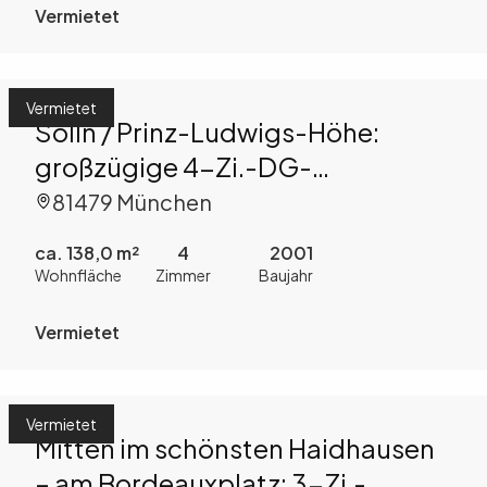
Vermietet
Vermietet
Solln / Prinz-Ludwigs-Höhe:
großzügige 4-Zi.-DG-
Maisonette-Whg. mit West-
81479 München
Dachterrasse und 2 Bädern
ca. 138,0 m²
4
2001
Wohnfläche
Zimmer
Baujahr
Vermietet
Vermietet
Mitten im schönsten Haidhausen
– am Bordeauxplatz: 3-Zi.-