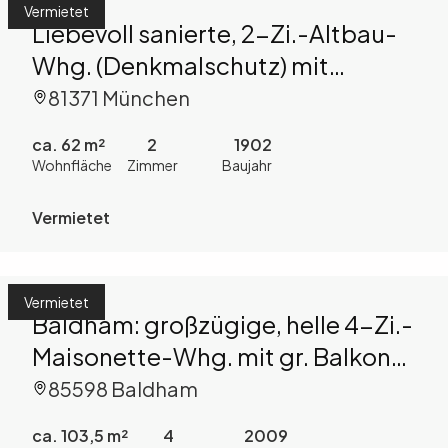
Vermietet
Liebevoll sanierte, 2-Zi.-Altbau-
Whg. (Denkmalschutz) mit
schöner Wohnküche im
81371 München
Hochparterre
ca. 62 m²
2
1902
Wohnfläche
Zimmer
Baujahr
Vermietet
Vermietet
Baldham: großzügige, helle 4-Zi.-
Maisonette-Whg. mit gr. Balkon
im 1.OG/ DG eines
85598 Baldham
Zweifamilienhauses
ca. 103,5 m²
4
2009