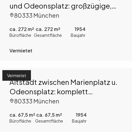
und Odeonsplatz: großzügige,
helle Büro-/ Praxisfläche im
80333 München
Röckl-Haus
ca. 272 m²
ca. 272 m²
1954
Bürofläche
Gesamtfläche
Baujahr
Vermietet
Vermietet
Altstadt zwischen Marienplatz u.
Odeonsplatz: komplett
renoviertes, helles 3-Zi.-Büro
80333 München
ca. 67,5 m²
ca. 67,5 m²
1954
Bürofläche
Gesamtfläche
Baujahr